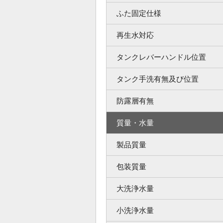
ふた固定仕様
再生水対応
タンクレバーハンドル位置
タンク手洗有無及び位置
防露層有無
質量・水量
製品質量
包装質量
大洗浄水量
小洗浄水量