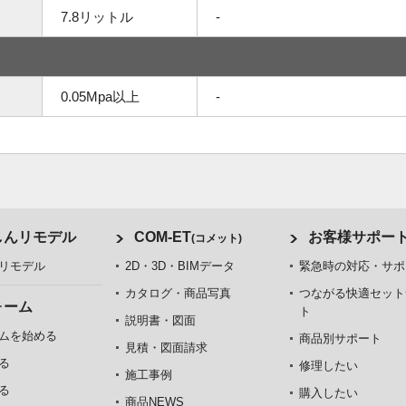
7.8リットル
-
0.05Mpa以上
-
しんリモデル
COM-ET
お客様サポー
(コメット)
リモデル
2D・3D・BIMデータ
緊急時の対応・サポ
カタログ・商品写真
つながる快適セット
ォーム
ト
説明書・図面
ムを始める
商品別サポート
見積・図面請求
る
修理したい
施工事例
る
購入したい
商品NEWS