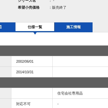
シリーズ名
： -
希望小売価格
：販売終了
図
仕様一覧
施工情報
2002/06/01
2014/10/31
住宅会社専用品
対応不可
-