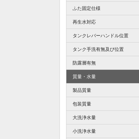
ふた固定仕様
再生水対応
タンクレバーハンドル位置
タンク手洗有無及び位置
防露層有無
質量・水量
製品質量
包装質量
大洗浄水量
小洗浄水量