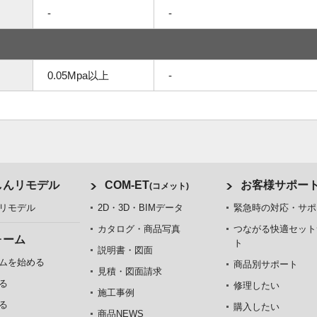
-
-
0.05Mpa以上
-
しんリモデル
COM-ET
お客様サポー
(コメット)
リモデル
2D・3D・BIMデータ
緊急時の対応・サポ
カタログ・商品写真
つながる快適セット
ォーム
ト
説明書・図面
ムを始める
商品別サポート
見積・図面請求
る
修理したい
施工事例
る
購入したい
商品NEWS