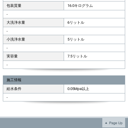
包装質量
16.0キログラム
-
大洗浄水量
6リットル
-
小洗浄水量
5リットル
-
実容量
7.5リットル
-
施工情報
給水条件
0.05Mpa以上
-