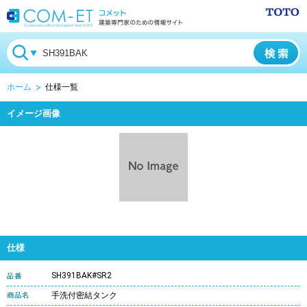
ホーム
仕様一覧
イメージ画像
仕様
SH391BAK#SR2
手洗付密結タンク