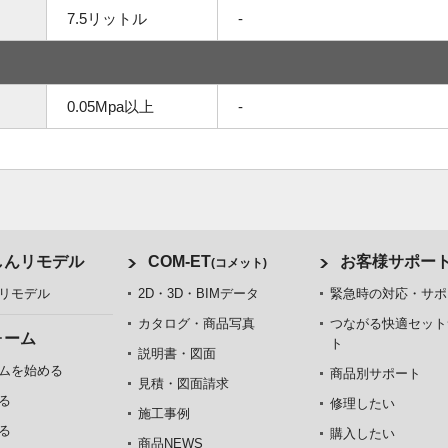
7.5リットル
-
0.05Mpa以上
-
しんリモデル
COM-ET
お客様サポー
(コメット)
リモデル
2D・3D・BIMデータ
緊急時の対応・サポ
カタログ・商品写真
つながる快適セット
ォーム
ト
説明書・図面
ムを始める
商品別サポート
見積・図面請求
る
修理したい
施工事例
る
購入したい
商品NEWS