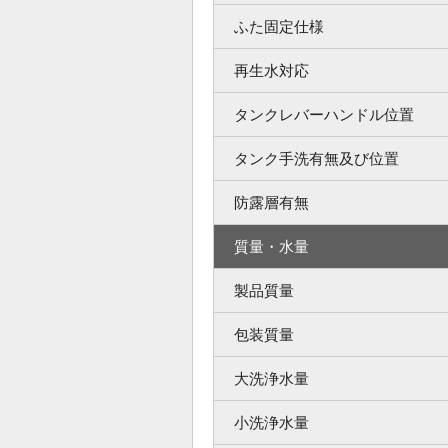
ふた固定仕様
再生水対応
タンクレバーハンドル位置
タンク手洗有無及び位置
防露層有無
質量・水量
製品質量
包装質量
大洗浄水量
小洗浄水量