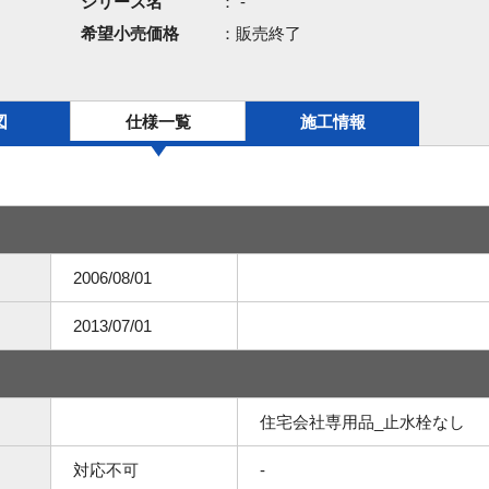
シリーズ名
： -
希望小売価格
：販売終了
図
仕様一覧
施工情報
2006/08/01
2013/07/01
住宅会社専用品_止水栓なし
対応不可
-