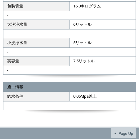
包装質量
16.0キログラム
-
大洗浄水量
6リットル
-
小洗浄水量
5リットル
-
実容量
7.5リットル
-
施工情報
給水条件
0.05Mpa以上
-