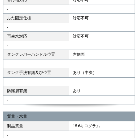
-
ふた固定仕様
対応不可
-
再生水対応
対応不可
-
タンクレバーハンドル位置
左側面
-
タンク手洗有無及び位置
あり（中央）
防露層有無
あり
-
質量・水量
製品質量
15.6キログラム
-