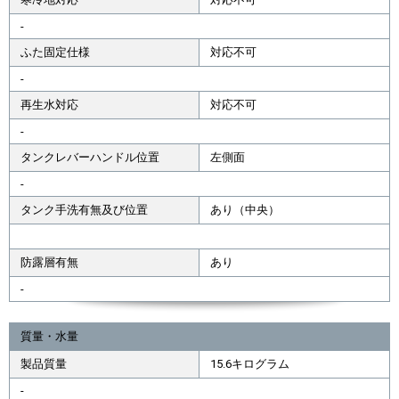
-
ふた固定仕様
対応不可
-
再生水対応
対応不可
-
タンクレバーハンドル位置
左側面
-
タンク手洗有無及び位置
あり（中央）
防露層有無
あり
-
質量・水量
製品質量
15.6キログラム
-