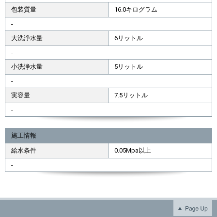
包装質量
16.0キログラム
-
大洗浄水量
6リットル
-
小洗浄水量
5リットル
-
実容量
7.5リットル
-
施工情報
給水条件
0.05Mpa以上
-