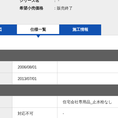
シリーズ名
： -
希望小売価格
：販売終了
図
仕様一覧
施工情報
2006/08/01
2013/07/01
住宅会社専用品_止水栓なし
対応不可
-