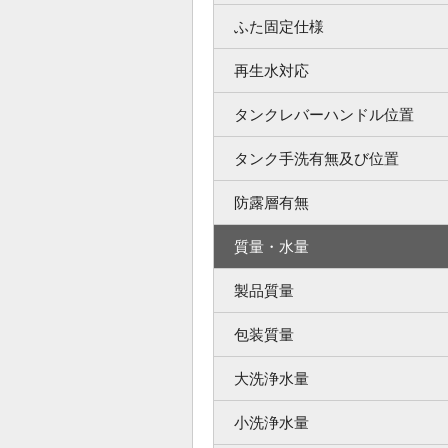
ふた固定仕様
再生水対応
タンクレバーハンドル位置
タンク手洗有無及び位置
防露層有無
質量・水量
製品質量
包装質量
大洗浄水量
小洗浄水量