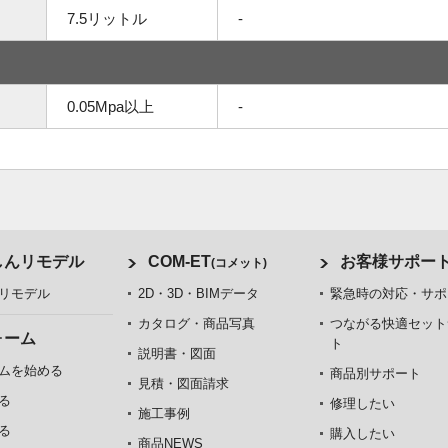
7.5リットル
-
0.05Mpa以上
-
しんリモデル
COM-ET
お客様サポー
(コメット)
リモデル
2D・3D・BIMデータ
緊急時の対応・サポ
カタログ・商品写真
つながる快適セット
ォーム
ト
説明書・図面
ムを始める
商品別サポート
見積・図面請求
る
修理したい
施工事例
る
購入したい
商品NEWS