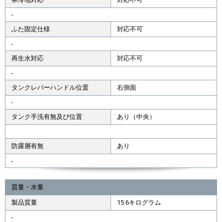
-
ふた固定仕様
対応不可
-
再生水対応
対応不可
-
タンクレバーハンドル位置
右側面
-
タンク手洗有無及び位置
あり（中央）
防露層有無
あり
-
質量・水量
製品質量
15.6キログラム
-