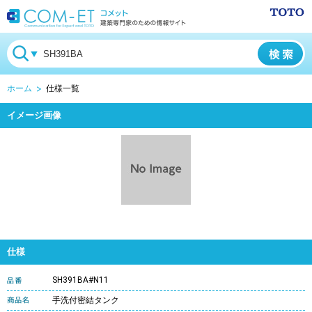
ホーム
仕様一覧
イメージ画像
仕様
SH391BA#N11
手洗付密結タンク