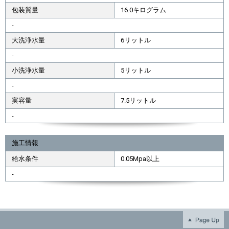
包装質量
16.0キログラム
-
大洗浄水量
6リットル
-
小洗浄水量
5リットル
-
実容量
7.5リットル
-
施工情報
給水条件
0.05Mpa以上
-