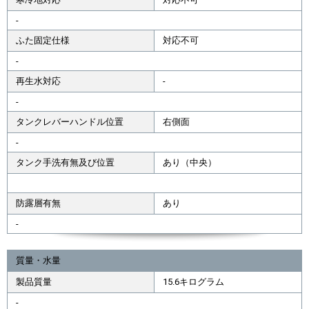
-
ふた固定仕様
対応不可
-
再生水対応
-
-
タンクレバーハンドル位置
右側面
-
タンク手洗有無及び位置
あり（中央）
防露層有無
あり
-
質量・水量
製品質量
15.6キログラム
-