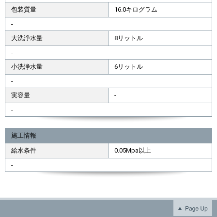
包装質量
16.0キログラム
-
大洗浄水量
8リットル
-
小洗浄水量
6リットル
-
実容量
-
-
施工情報
給水条件
0.05Mpa以上
-