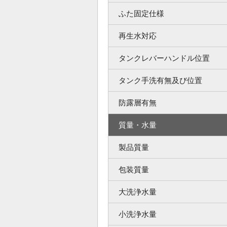
ふた固定仕様
再生水対応
タンクレバーハンドル位置
タンク手洗有無及び位置
防露層有無
質量・水量
製品質量
包装質量
大洗浄水量
小洗浄水量