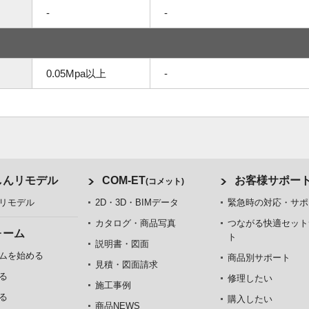
-
-
0.05Mpa以上
-
しんリモデル
COM-ET
お客様サポー
(コメット)
リモデル
2D・3D・BIMデータ
緊急時の対応・サポ
カタログ・商品写真
つながる快適セット
ォーム
ト
説明書・図面
ムを始める
商品別サポート
見積・図面請求
る
修理したい
施工事例
る
購入したい
商品NEWS