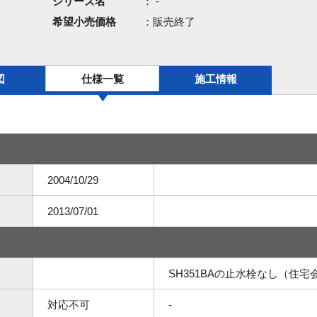
シリーズ名
： -
希望小売価格
：販売終了
図
仕様一覧
施工情報
2004/10/29
2013/07/01
SH351BAの止水栓なし（住宅
対応不可
-