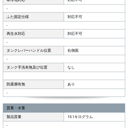
-
ふた固定仕様
対応不可
-
再生水対応
対応不可
-
タンクレバーハンドル位置
右側面
-
タンク手洗有無及び位置
なし
防露層有無
あり
-
質量・水量
製品質量
15.1キログラム
-