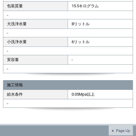
包装質量
15.5キログラム
-
大洗浄水量
8リットル
-
小洗浄水量
6リットル
-
実容量
-
-
施工情報
給水条件
0.05Mpa以上
-