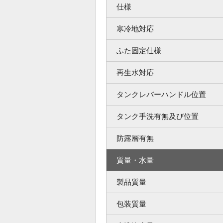
仕様
寒冷地対応
ふた固定仕様
再生水対応
タンクレバーハンドル位置
タンク手洗有無及び位置
防露層有無
質量・水量
製品質量
包装質量