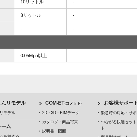
10リットル
-
8リットル
-
-
-
0.05Mpa以上
-
しんリモデル
COM-ET
お客様サポー
(コメット)
リモデル
2D・3D・BIMデータ
緊急時の対応・サポ
カタログ・商品写真
つながる快適セット
ォーム
ト
説明書・図面
ムを始める