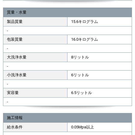
質量・水量
製品質量
15.6キログラム
-
包装質量
16.0キログラム
-
大洗浄水量
8リットル
-
小洗浄水量
6リットル
-
実容量
6.5リットル
-
施工情報
給水条件
0.05Mpa以上