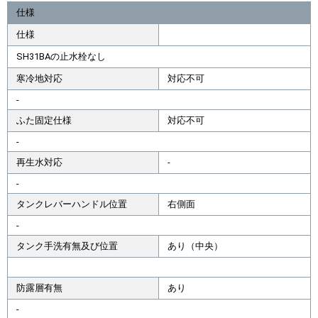
仕様
仕様
SH31BAの止水栓なし
寒冷地対応
対応不可
-
ふた固定仕様
対応不可
-
再生水対応
-
-
タンクレバーハンドル位置
右側面
-
タンク手洗有無及び位置
あり（中央）
防露層有無
あり
-