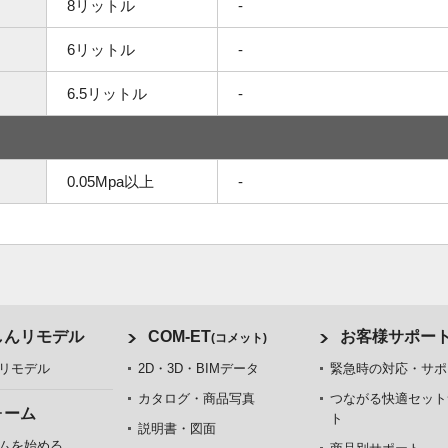
8リットル
-
6リットル
-
6.5リットル
-
0.05Mpa以上
-
しんリモデル
COM-ET
お客様サポー
(コメット)
リモデル
2D・3D・BIMデータ
緊急時の対応・サポ
カタログ・商品写真
つながる快適セット
ォーム
ト
説明書・図面
ムを始める