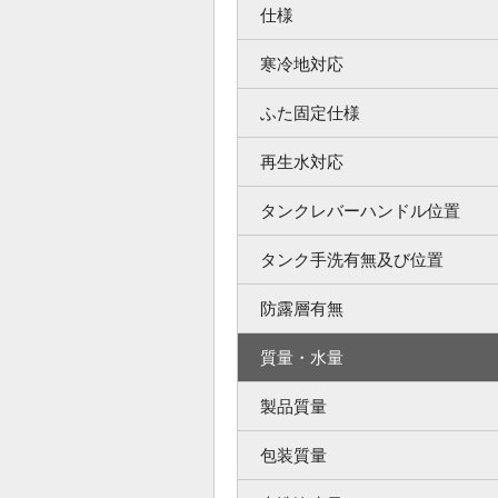
仕様
寒冷地対応
ふた固定仕様
再生水対応
タンクレバーハンドル位置
タンク手洗有無及び位置
防露層有無
質量・水量
製品質量
包装質量