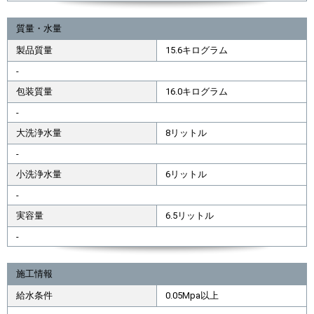
質量・水量
製品質量
15.6キログラム
-
包装質量
16.0キログラム
-
大洗浄水量
8リットル
-
小洗浄水量
6リットル
-
実容量
6.5リットル
-
施工情報
給水条件
0.05Mpa以上