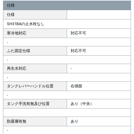
仕様
仕様
SH31BAの止水栓なし
寒冷地対応
対応不可
-
ふた固定仕様
対応不可
-
再生水対応
-
-
タンクレバーハンドル位置
右側面
-
タンク手洗有無及び位置
あり（中央）
防露層有無
あり
-