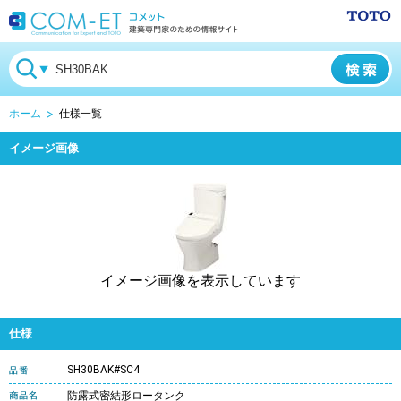
ホーム
仕様一覧
イメージ画像
イメージ画像を表示しています
仕様
SH30BAK#SC4
防露式密結形ロータンク