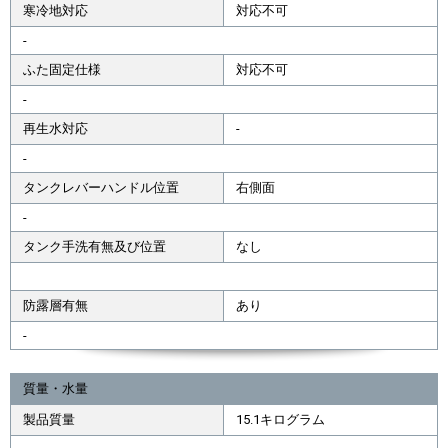
寒冷地対応
対応不可
-
ふた固定仕様
対応不可
-
再生水対応
-
-
タンクレバーハンドル位置
右側面
-
タンク手洗有無及び位置
なし
防露層有無
あり
-
質量・水量
製品質量
15.1キログラム