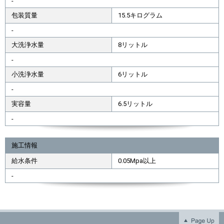
-
包装質量
15.5キログラム
-
大洗浄水量
8リットル
-
小洗浄水量
6リットル
-
実容量
6.5リットル
-
施工情報
給水条件
0.05Mpa以上
-