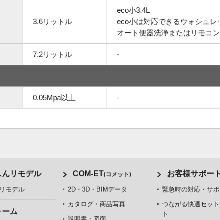
eco小3.4L
3.6リットル
eco小は対応できるウォシュ
オート便器洗浄またはリモコン
7.2リットル
-
0.05Mpa以上
-
しんリモデル
COM-ET
お客様サポー
(コメット)
リモデル
2D・3D・BIMデータ
緊急時の対応・サポ
カタログ・商品写真
つながる快適セット
ォーム
ト
説明書・図面