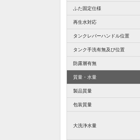
ふた固定仕様
再生水対応
タンクレバーハンドル位置
タンク手洗有無及び位置
防露層有無
質量・水量
製品質量
包装質量
大洗浄水量