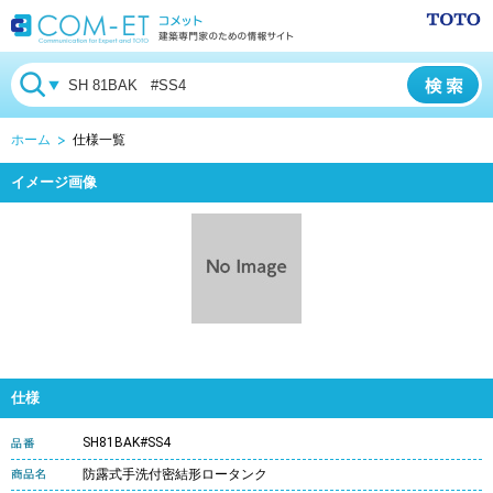
ホーム
仕様一覧
イメージ画像
仕様
SH81BAK#SS4
防露式手洗付密結形ロータンク