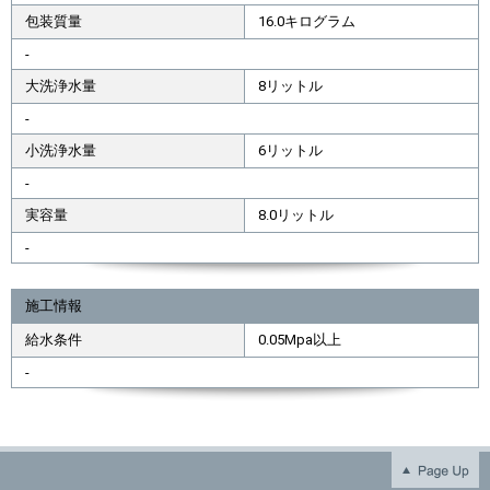
包装質量
16.0キログラム
-
大洗浄水量
8リットル
-
小洗浄水量
6リットル
-
実容量
8.0リットル
-
施工情報
給水条件
0.05Mpa以上
-