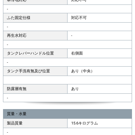
-
ふた固定仕様
対応不可
-
再生水対応
-
-
タンクレバーハンドル位置
右側面
-
タンク手洗有無及び位置
あり（中央）
防露層有無
あり
-
質量・水量
製品質量
15.6キログラム
-