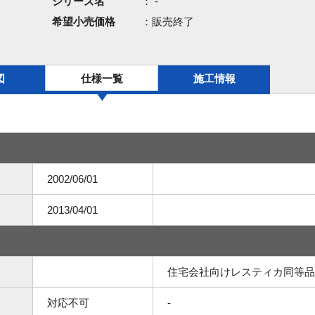
シリーズ名
： -
希望小売価格
：販売終了
図
仕様一覧
施工情報
2002/06/01
2013/04/01
住宅会社向けレスティカ同等品
対応不可
-