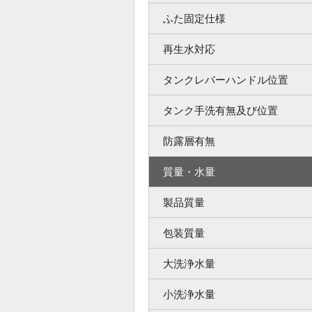
ふた固定仕様
再生水対応
タンクレバーハンドル位置
タンク手洗有無及び位置
防露層有無
質量・水量
製品質量
包装質量
大洗浄水量
小洗浄水量