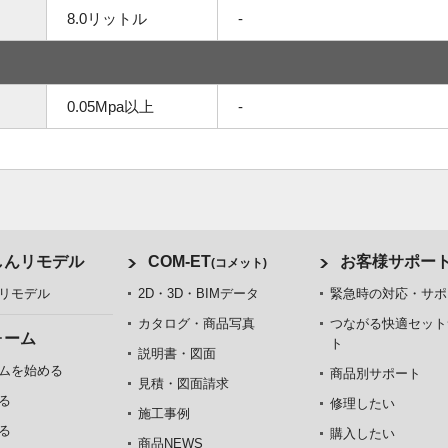
8.0リットル
-
0.05Mpa以上
-
しんリモデル
COM-ET
お客様サポー
(コメット)
リモデル
2D・3D・BIMデータ
緊急時の対応・サポ
カタログ・商品写真
つながる快適セット
ォーム
ト
説明書・図面
ムを始める
商品別サポート
見積・図面請求
る
修理したい
施工事例
る
購入したい
商品NEWS