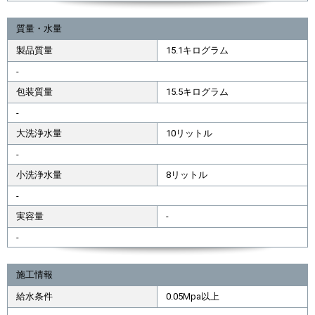
質量・水量
製品質量
15.1キログラム
-
包装質量
15.5キログラム
-
大洗浄水量
10リットル
-
小洗浄水量
8リットル
-
実容量
-
-
施工情報
給水条件
0.05Mpa以上