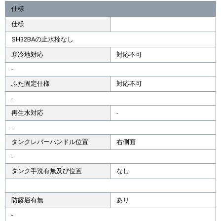
仕様
仕様
SH32BAの止水栓なし
寒冷地対応
対応不可
-
ふた固定仕様
対応不可
-
再生水対応
-
-
タンクレバーハンドル位置
右側面
-
タンク手洗有無及び位置
なし
防露層有無
あり
-