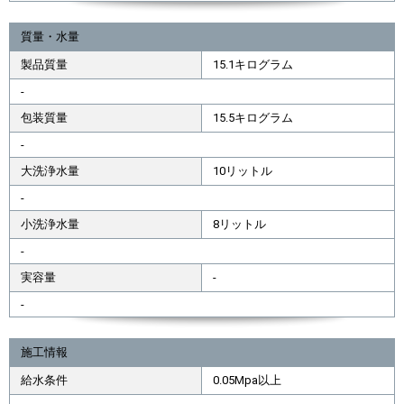
質量・水量
製品質量
15.1キログラム
-
包装質量
15.5キログラム
-
大洗浄水量
10リットル
-
小洗浄水量
8リットル
-
実容量
-
-
施工情報
給水条件
0.05Mpa以上