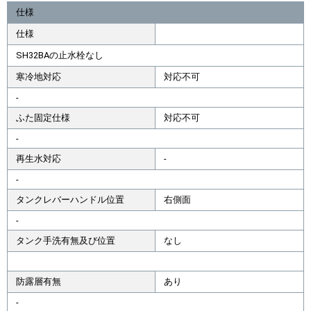
仕様
仕様
SH32BAの止水栓なし
寒冷地対応
対応不可
-
ふた固定仕様
対応不可
-
再生水対応
-
-
タンクレバーハンドル位置
右側面
-
タンク手洗有無及び位置
なし
防露層有無
あり
-