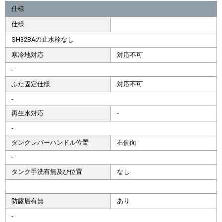
仕様
仕様
SH32BAの止水栓なし
寒冷地対応
対応不可
-
ふた固定仕様
対応不可
-
再生水対応
-
-
タンクレバーハンドル位置
右側面
-
タンク手洗有無及び位置
なし
防露層有無
あり
-