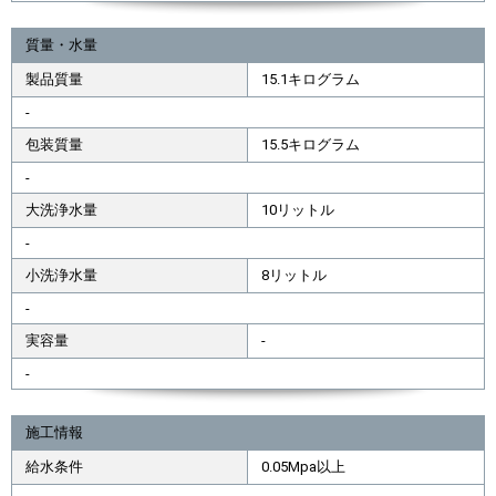
質量・水量
製品質量
15.1キログラム
-
包装質量
15.5キログラム
-
大洗浄水量
10リットル
-
小洗浄水量
8リットル
-
実容量
-
-
施工情報
給水条件
0.05Mpa以上