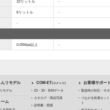
10リットル
-
8リットル
-
-
-
0.05Mpa以上
-
しんリモデル
COM-ET
お客様サポー
(コメット)
リモデル
2D・3D・BIMデータ
緊急時の対応・サポ
カタログ・商品写真
つながる快適セット
ォーム
ト
説明書・図面
ムを始める