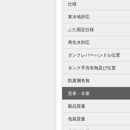
仕様
寒冷地対応
ふた固定仕様
再生水対応
タンクレバーハンドル位置
タンク手洗有無及び位置
防露層有無
質量・水量
製品質量
包装質量