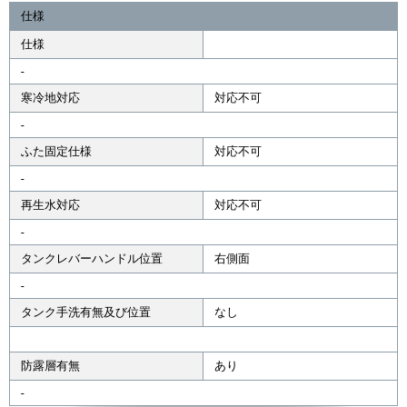
仕様
仕様
-
寒冷地対応
対応不可
-
ふた固定仕様
対応不可
-
再生水対応
対応不可
-
タンクレバーハンドル位置
右側面
-
タンク手洗有無及び位置
なし
防露層有無
あり
-