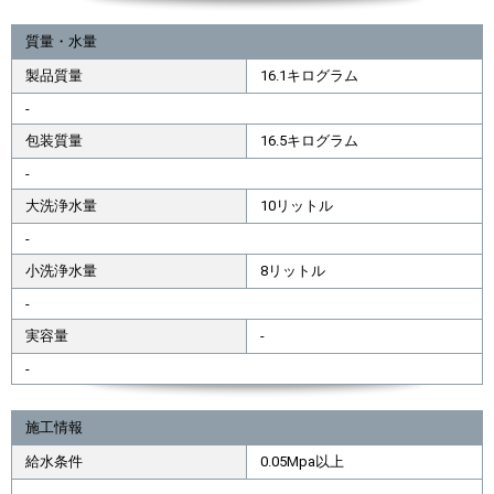
質量・水量
製品質量
16.1キログラム
-
包装質量
16.5キログラム
-
大洗浄水量
10リットル
-
小洗浄水量
8リットル
-
実容量
-
-
施工情報
給水条件
0.05Mpa以上