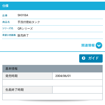
仕様
SH31BA
手洗付密結タンク
QRシリーズ
販売終了
ガイド
基本情報
発売時期
2004/06/01
生産終了時期