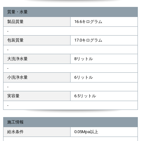
質量・水量
製品質量
16.6キログラム
-
包装質量
17.0キログラム
-
大洗浄水量
8リットル
-
小洗浄水量
6リットル
-
実容量
6.5リットル
-
施工情報
給水条件
0.05Mpa以上