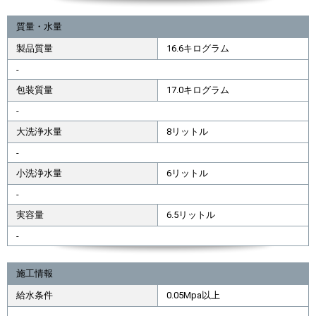
質量・水量
製品質量
16.6キログラム
-
包装質量
17.0キログラム
-
大洗浄水量
8リットル
-
小洗浄水量
6リットル
-
実容量
6.5リットル
-
施工情報
給水条件
0.05Mpa以上