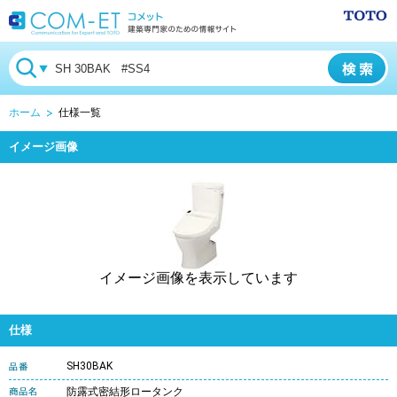
ホーム
仕様一覧
イメージ画像
イメージ画像を表示しています
仕様
SH30BAK
防露式密結形ロータンク