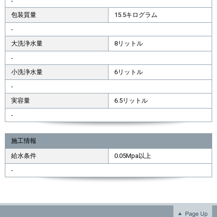
-
包装質量
15.5キログラム
-
大洗浄水量
8リットル
-
小洗浄水量
6リットル
-
実容量
6.5リットル
-
施工情報
給水条件
0.05Mpa以上
-