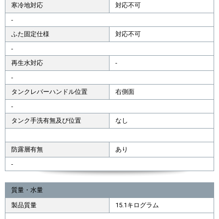
寒冷地対応
対応不可
-
ふた固定仕様
対応不可
-
再生水対応
-
-
タンクレバーハンドル位置
右側面
-
タンク手洗有無及び位置
なし
防露層有無
あり
-
質量・水量
製品質量
15.1キログラム