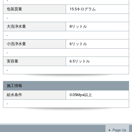
-
包装質量
15.5キログラム
-
大洗浄水量
8リットル
-
小洗浄水量
6リットル
-
実容量
6.5リットル
-
施工情報
給水条件
0.05Mpa以上
-