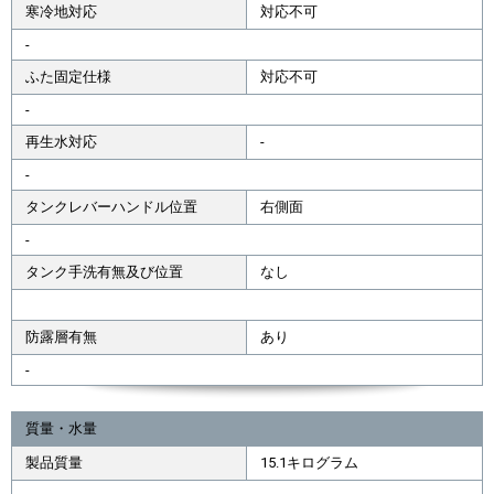
寒冷地対応
対応不可
-
ふた固定仕様
対応不可
-
再生水対応
-
-
タンクレバーハンドル位置
右側面
-
タンク手洗有無及び位置
なし
防露層有無
あり
-
質量・水量
製品質量
15.1キログラム