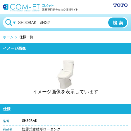
ホーム
仕様一覧
イメージ画像
イメージ画像を表示しています
仕様
SH30BAK
防露式密結形ロータンク