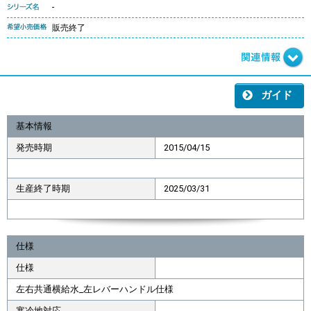
-
販売終了
ガイド
基本情報
発売時期
2015/04/15
生産終了時期
2025/03/31
仕様
仕様
左右共通横給水_左レバーハンドル仕様
寒冷地対応
-