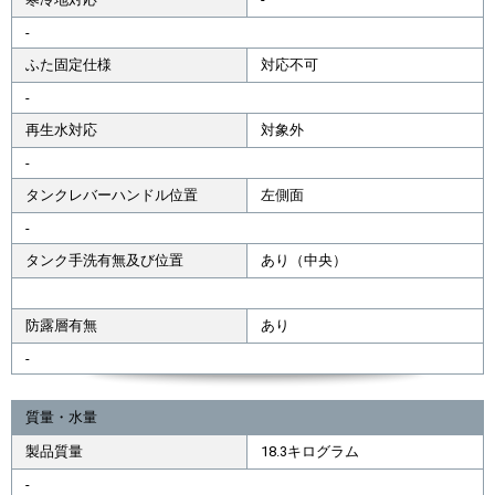
-
ふた固定仕様
対応不可
-
再生水対応
対象外
-
タンクレバーハンドル位置
左側面
-
タンク手洗有無及び位置
あり（中央）
防露層有無
あり
-
質量・水量
製品質量
18.3キログラム
-