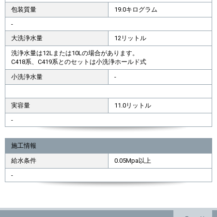
包装質量
19.0キログラム
-
大洗浄水量
12リットル
洗浄水量は12Lまたは10Lの場合があります。
C418系、C419系とのセットは小洗浄ホールド式
小洗浄水量
-
実容量
11.0リットル
-
施工情報
給水条件
0.05Mpa以上
-