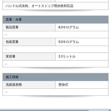
ハンドル式水栓、オートストップ用水栓対応品
質量・水量
製品質量
8.3キログラム
-
包装質量
9.3キログラム
-
実容量
2.2リットル
-
施工情報
洗面器形態
壁掛式
-