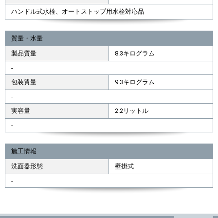
ハンドル式水栓、オートストップ用水栓対応品
質量・水量
製品質量
8.3キログラム
-
包装質量
9.3キログラム
-
実容量
2.2リットル
-
施工情報
洗面器形態
壁掛式
-