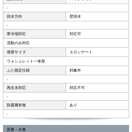
-
排水方向
壁排水
-
寒冷地対応
対応可
流動のみ対応
便座サイズ
エロンゲート
ウォシュレット一体形
ふた固定仕様
対象外
-
再生水対応
対応不可
-
防露層有無
あり
-
質量・水量