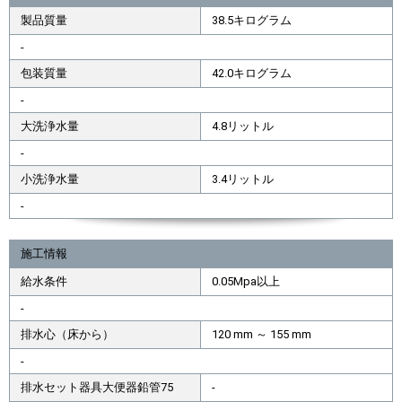
製品質量
38.5キログラム
-
包装質量
42.0キログラム
-
大洗浄水量
4.8リットル
-
小洗浄水量
3.4リットル
-
施工情報
給水条件
0.05Mpa以上
-
排水心（床から）
120 mm ～ 155 mm
-
排水セット器具大便器鉛管75
-