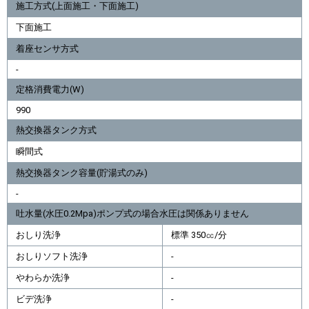
施工方式(上面施工・下面施工)
下面施工
着座センサ方式
-
定格消費電力(W)
990
熱交換器タンク方式
瞬間式
熱交換器タンク容量(貯湯式のみ)
-
吐水量(水圧0.2Mpa)ポンプ式の場合水圧は関係ありません
おしり洗浄
標準 350㏄/分
おしりソフト洗浄
-
やわらか洗浄
-
ビデ洗浄
-