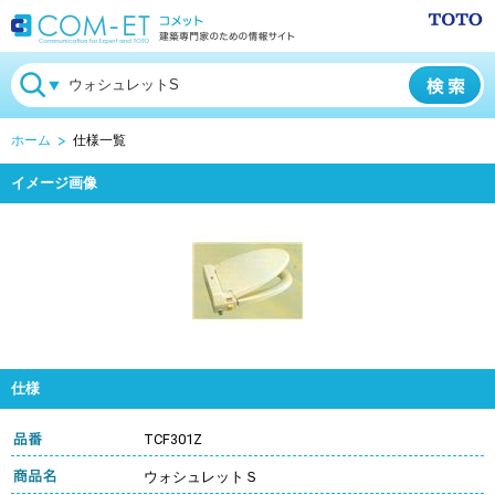
ホーム
仕様一覧
イメージ画像
仕様
TCF301Z
ウォシュレットＳ