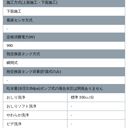
施工方式(上面施工・下面施工)
下面施工
着座センサ方式
-
定格消費電力(W)
990
熱交換器タンク方式
瞬間式
熱交換器タンク容量(貯湯式のみ)
-
吐水量(水圧0.2Mpa)ポンプ式の場合水圧は関係ありません
おしり洗浄
標準 350㏄/分
おしりソフト洗浄
-
やわらか洗浄
-
ビデ洗浄
-