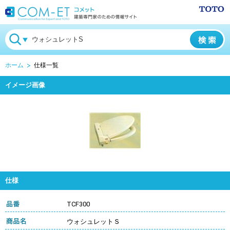
ホーム
仕様一覧
イメージ画像
仕様
TCF300
ウォシュレットＳ