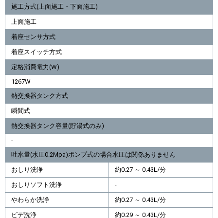
施工方式(上面施工・下面施工)
上面施工
着座センサ方式
着座スイッチ方式
定格消費電力(W)
1267W
熱交換器タンク方式
瞬間式
熱交換器タンク容量(貯湯式のみ)
-
吐水量(水圧0.2Mpa)ポンプ式の場合水圧は関係ありません
おしり洗浄
約0.27 ～ 0.43L/分
おしりソフト洗浄
-
やわらか洗浄
約0.27 ～ 0.43L/分
ビデ洗浄
約0.29 ～ 0.43L/分