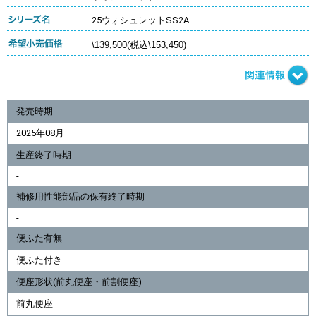
25ウォシュレットSS2A
\139,500(税込\153,450)
発売時期
2025年08月
生産終了時期
-
補修用性能部品の保有終了時期
-
便ふた有無
便ふた付き
便座形状(前丸便座・前割便座)
前丸便座