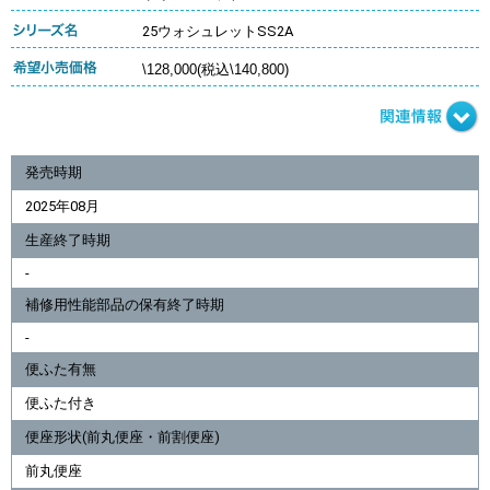
25ウォシュレットSS2A
\128,000(税込\140,800)
発売時期
2025年08月
生産終了時期
-
補修用性能部品の保有終了時期
-
便ふた有無
便ふた付き
便座形状(前丸便座・前割便座)
前丸便座