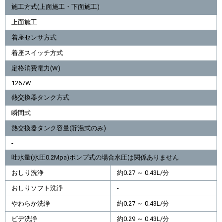
施工方式(上面施工・下面施工)
上面施工
着座センサ方式
着座スイッチ方式
定格消費電力(W)
1267W
熱交換器タンク方式
瞬間式
熱交換器タンク容量(貯湯式のみ)
-
吐水量(水圧0.2Mpa)ポンプ式の場合水圧は関係ありません
おしり洗浄
約0.27 ～ 0.43L/分
おしりソフト洗浄
-
やわらか洗浄
約0.27 ～ 0.43L/分
ビデ洗浄
約0.29 ～ 0.43L/分