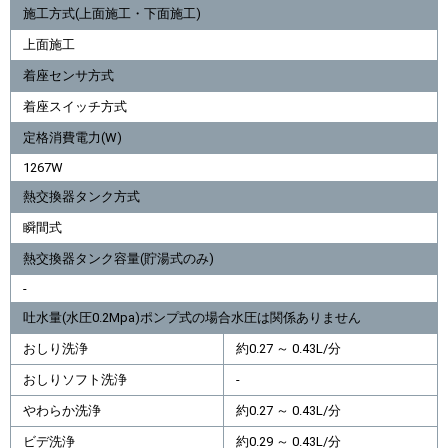
施工方式(上面施工・下面施工)
上面施工
着座センサ方式
着座スイッチ方式
定格消費電力(W)
1267W
熱交換器タンク方式
瞬間式
熱交換器タンク容量(貯湯式のみ)
-
吐水量(水圧0.2Mpa)ポンプ式の場合水圧は関係ありません
おしり洗浄
約0.27 ～ 0.43L/分
おしりソフト洗浄
-
やわらか洗浄
約0.27 ～ 0.43L/分
ビデ洗浄
約0.29 ～ 0.43L/分