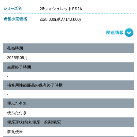
25ウォシュレットSS2A
\128,000(税込\140,800)
発売時期
2025年08月
生産終了時期
-
補修用性能部品の保有終了時期
-
便ふた有無
便ふた付き
便座形状(前丸便座・前割便座)
前丸便座