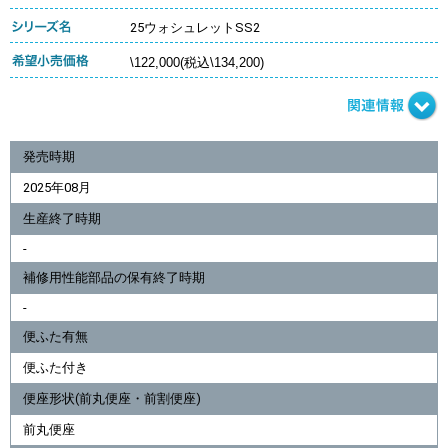
25ウォシュレットSS2
\122,000(税込\134,200)
発売時期
2025年08月
生産終了時期
-
補修用性能部品の保有終了時期
-
便ふた有無
便ふた付き
便座形状(前丸便座・前割便座)
前丸便座