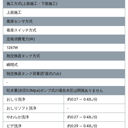
施工方式(上面施工・下面施工)
上面施工
着座センサ方式
着座スイッチ方式
定格消費電力(W)
1267W
熱交換器タンク方式
瞬間式
熱交換器タンク容量(貯湯式のみ)
-
吐水量(水圧0.2Mpa)ポンプ式の場合水圧は関係ありません
おしり洗浄
約0.27 ～ 0.43L/分
おしりソフト洗浄
-
やわらか洗浄
約0.27 ～ 0.43L/分
ビデ洗浄
約0.29 ～ 0.43L/分