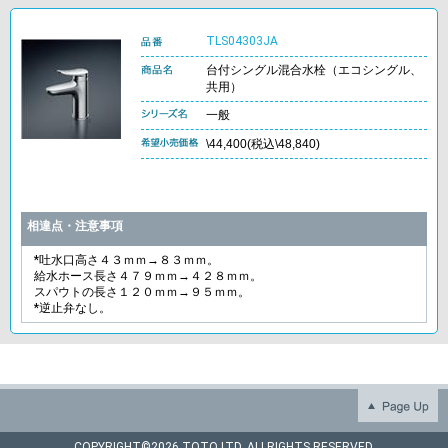
TLS04303JA
台付シングル混合水栓（エコシングル、
共用）
一般
\44,400(税込\48,840)
相違点・注意事項
*吐水口高さ４３ｍｍ→８３ｍｍ。
給水ホース長さ４７９ｍｍ→４２８ｍｍ。
スパウトの長さ１２０ｍｍ→９５ｍｍ。
*逆止弁なし。
COPYRIGHT©
2026 TOTO LTD. ALLRIGHTS RESERVED.