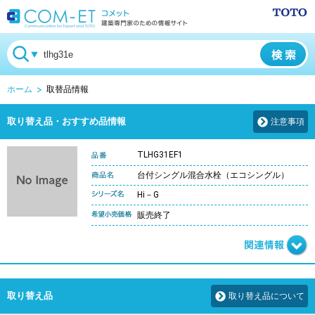
ホーム
取替品情報
取り替え品・おすすめ品情報
注意事項
TLHG31EF1
台付シングル混合水栓（エコシングル）
Hi－G
販売終了
取り替え品
取り替え品について