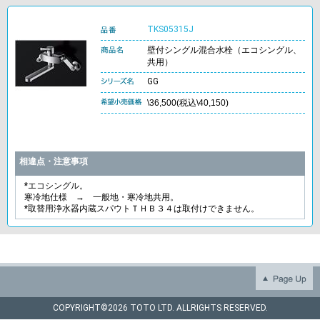
TKS05315J
壁付シングル混合水栓（エコシングル、
共用）
GG
\36,500(税込\40,150)
相違点・注意事項
*エコシングル。
寒冷地仕様 → 一般地・寒冷地共用。
*取替用浄水器内蔵スパウトＴＨＢ３４は取付けできません。
COPYRIGHT©
2026 TOTO LTD. ALLRIGHTS RESERVED.