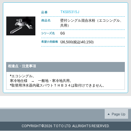
TKS05315J
壁付シングル混合水栓（エコシングル、
共用）
GG
\36,500(税込\40,150)
相違点・注意事項
*エコシングル。
寒冷地仕様 → 一般地・寒冷地共用。
*取替用浄水器内蔵スパウトＴＨＢ３４は取付けできません。
COPYRIGHT©
2026 TOTO LTD. ALLRIGHTS RESERVED.