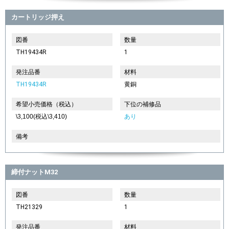
カートリッジ押え
図番
数量
TH19434R
1
発注品番
材料
TH19434R
黄銅
希望小売価格（税込）
下位の補修品
\3,100(税込\3,410)
あり
備考
締付ナットM32
図番
数量
TH21329
1
発注品番
材料