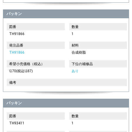
パッキン
図番
数量
TH91866
1
発注品番
材料
TH91866
合成樹脂
希望小売価格（税込）
下位の補修品
\170(税込\187)
あり
備考
パッキン
図番
数量
TH93411
1