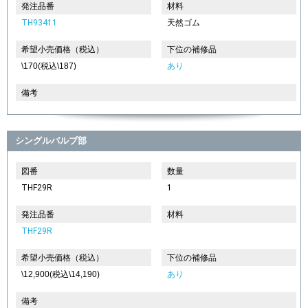
発注品番
材料
TH93411
天然ゴム
希望小売価格（税込）
下位の補修品
\170(税込\187)
あり
備考
シングルバルブ部
図番
数量
THF29R
1
発注品番
材料
THF29R
希望小売価格（税込）
下位の補修品
\12,900(税込\14,190)
あり
備考