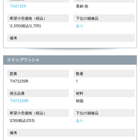
TH21329
黄銅 他
希望小売価格（税込）
下位の補修品
\1,550(税込\1,705)
あり
備考
スリップワッシャ
図番
数量
TH72230R
1
発注品番
材料
TH72230R
樹脂
希望小売価格（税込）
下位の補修品
\230(税込\253)
あり
備考