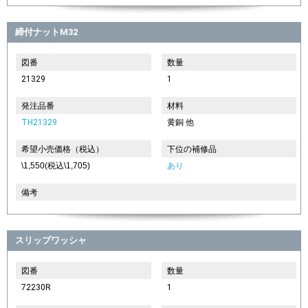
締付ナットM32
図番
数量
21329
1
発注品番
材料
TH21329
黄銅 他
希望小売価格（税込）
下位の補修品
\1,550(税込\1,705)
あり
備考
スリップワッシャ
図番
数量
72230R
1