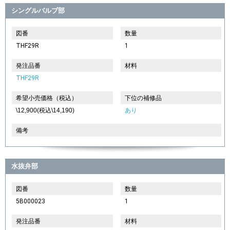
シングルバルブ部
図番
数量
THF29R
1
発注品番
材料
THF29R
希望小売価格（税込）
下位の補修品
\12,900(税込\14,190)
あり
備考
水抜弁部
図番
数量
5B000023
1
発注品番
材料