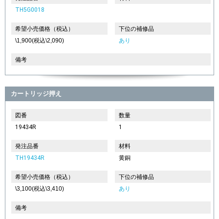
TH5G0018
希望小売価格（税込）
下位の補修品
\1,900(税込\2,090)
あり
備考
カートリッジ押え
図番
数量
19434R
1
発注品番
材料
TH19434R
黄銅
希望小売価格（税込）
下位の補修品
\3,100(税込\3,410)
あり
備考