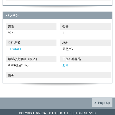
パッキン
図番
数量
93411
1
発注品番
材料
TH93411
天然ゴム
希望小売価格（税込）
下位の補修品
\170(税込\187)
あり
備考
COPYRIGHT©
2026 TOTO LTD. ALLRIGHTS RESERVED.