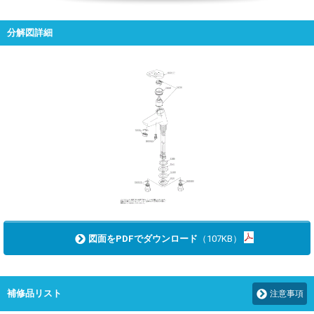
分解図詳細
図面をPDFでダウンロード
（107KB）
補修品リスト
注意事項