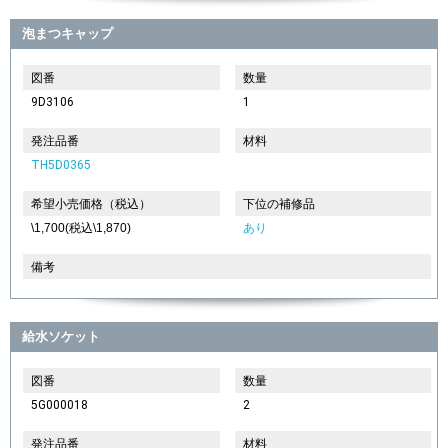
泡まつキャップ
図番
数量
9D3106
1
発注品番
材料
TH5D0365
希望小売価格（税込）
下位の補修品
\1,700(税込\1,870)
あり
備考
給水ソケット
図番
数量
5G000018
2
発注品番
材料