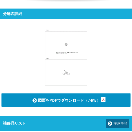
分解図詳細
図面をPDFでダウンロード
（74KB）
補修品リスト
注意事項