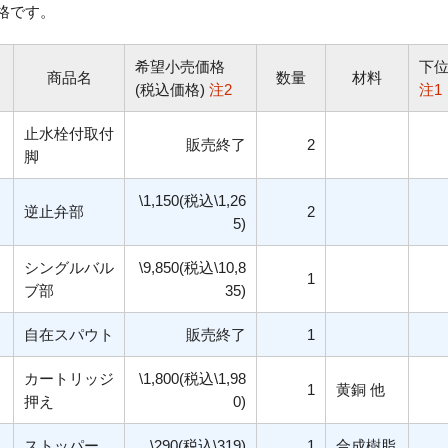
格です。
希望小売価格
下
商品名
数量
材料
(税込価格)
注2
注1
止水栓付取付
販売終了
2
脚
\1,150(税込\1,26
逆止弁部
2
5)
シングルバル
\9,850(税込\10,8
1
ブ部
35)
自在スパウト
販売終了
1
カートリッジ
\1,800(税込\1,98
1
黄銅 他
押え
0)
ストッパー
\290(税込\319)
1
合成樹脂