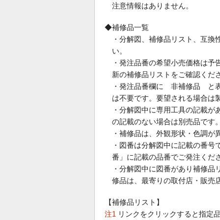
注意情報はありません。
◆補修品一覧
・分解図、補修品リスト、互換
い。
・発注品番の希望小売価格は予
新の補修品リストをご確認くだ
・発注品番欄に 非補修品 と
は不要です。要望される場合は
・分解図中に専用工具の記載が
の記載のない場合は別売品です
・補修品は、外観形状・色調が
・図番は分解図中に記載の番号で
番」に記載の品番でご発注くだ
・分解図中に図番があり補修品
修品は、最寄りの取付店・販売
【補修品リスト】
注1
リンクをクリックすると指定品