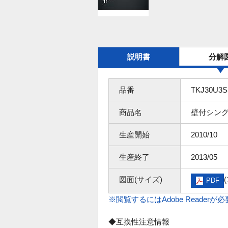
説明書
分解
品番
TKJ30U3S
商品名
壁付シング
生産開始
2010/10
生産終了
2013/05
図面(サイズ)
(
PDF
※閲覧するにはAdobe Readerが
◆互換性注意情報