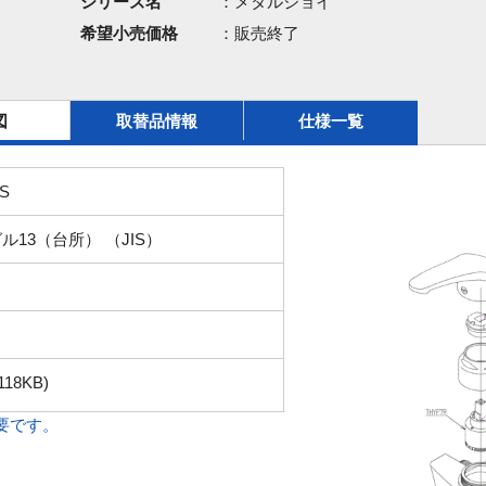
シリーズ名
：メタルジョイ
希望小売価格
：販売終了
図
取替品情報
仕様一覧
S
ル13（台所） （JIS）
118KB)
必要です。