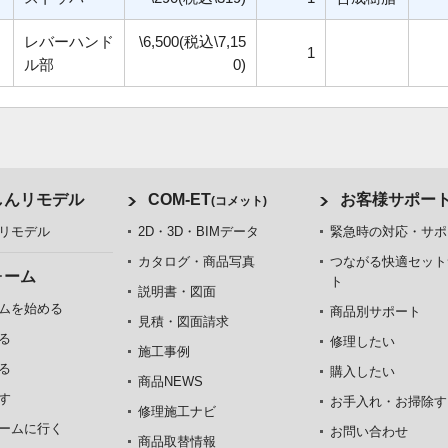
レバーハンド
\6,500(税込\7,15
1
ル部
0)
しんリモデル
COM-ET
お客様サポー
(コメット)
リモデル
2D・3D・BIMデータ
緊急時の対応・サポ
カタログ・商品写真
つながる快適セット
ォーム
ト
説明書・図面
ムを始める
商品別サポート
見積・図面請求
る
修理したい
施工事例
る
購入したい
商品NEWS
す
お手入れ・お掃除す
修理施工ナビ
ームに行く
お問い合わせ
商品取替情報