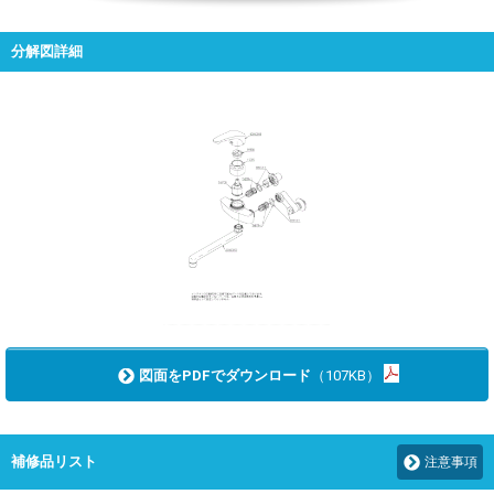
分解図詳細
図面をPDFでダウンロード
（107KB）
補修品リスト
注意事項