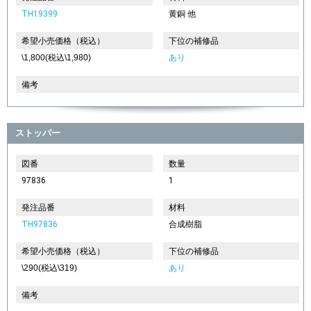
TH19399
黄銅 他
希望小売価格（税込）
下位の補修品
\1,800(税込\1,980)
あり
備考
ストッパー
図番
数量
97836
1
発注品番
材料
TH97836
合成樹脂
希望小売価格（税込）
下位の補修品
\290(税込\319)
あり
備考