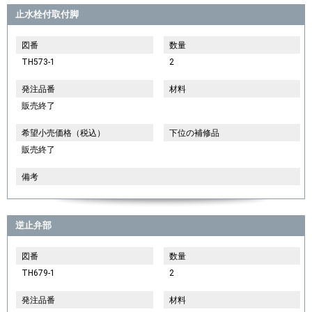
止水栓付取付脚
図番
数量
TH573-1
2
発注品番
材料
販売終了
希望小売価格（税込）
下位の補修品
販売終了
備考
逆止弁部
図番
数量
TH679-1
2
発注品番
材料