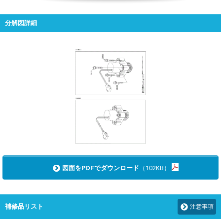
分解図詳細
図面をPDFでダウンロード
（102KB）
補修品リスト
注意事項