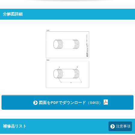
分解図詳細
図面をPDFでダウンロード
（84KB）
補修品リスト
注意事項