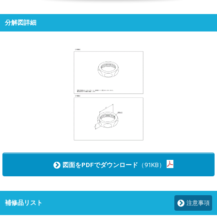
分解図詳細
図面をPDFでダウンロード
（91KB）
補修品リスト
注意事項