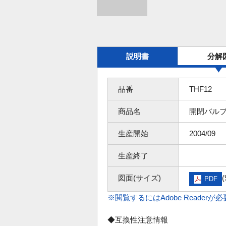
説明書
分解
品番
THF12
商品名
開閉バル
生産開始
2004/09
生産終了
図面(サイズ)
(
PDF
※閲覧するにはAdobe Readerが
◆互換性注意情報