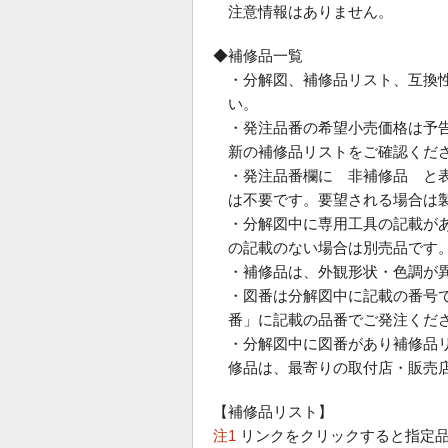
注意情報はありません。
◆補修品一覧
・分解図、補修品リスト、互換
い。
・発注品番の希望小売価格は予
新の補修品リストをご確認くだ
・発注品番欄に 非補修品 と
は不要です。要望される場合は
・分解図中に専用工具の記載が
の記載のない場合は別売品です
・補修品は、外観形状・色調が
・図番は分解図中に記載の番号で
番」に記載の品番でご発注くだ
・分解図中に図番があり補修品
修品は、最寄りの取付店・販売
【補修品リスト】
注1
リンクをクリックすると指定品