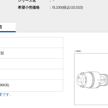
シリーズ名
： -
希望小売価格
：\9,100(税込\10,010)
図
ブ部
96KB)
必要です。