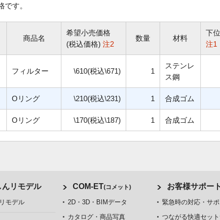
格です。
希望小売価格
下
商品名
数量
材料
(税込価格)
注2
注1
ステンレ
フィルター
\610(税込\671)
1
ス鋼
Oリング
\210(税込\231)
1
合成ゴム
Oリング
\170(税込\187)
1
合成ゴム
しんリモデル
COM-ET
お客様サポー
(コメット)
リモデル
2D・3D・BIMデータ
緊急時の対応・サポ
カタログ・商品写真
つながる快適セット